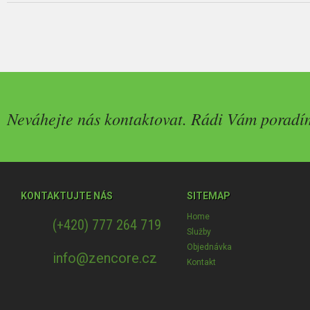
Neváhejte nás kontaktovat. Rádi Vám poradí
KONTAKTUJTE NÁS
SITEMAP
Home
(+420) 777 264 719
Služby
Objednávka
info@zencore.cz
Kontakt